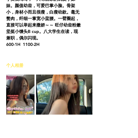
妹。颜值幼齿，可爱巴掌小脸。骨架
小，身材小而且很瘦，白瘦幼款。毫无
赘肉，纤细一掌宽小蛮腰。一臂圈起，
直接可以举起来撒娇～～ 旺仔幼齿粉嫩
坚挺小馒头B cup。八大学生在读，现
兼职，偶尔闪现。
600-1H  1100-2H 
​个人相册