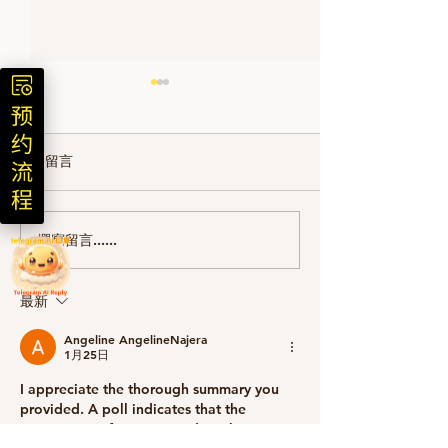
1 則留言
撰寫留言......
悉尼援交 | 内幕花絮 之朋
myoutcall | 
友的定义
尼色情服务之一
最新
Angeline AngelineNajera
1月25日
I appreciate the thorough summary you 
provided. A poll indicates that the 
importance of interactive digital services 