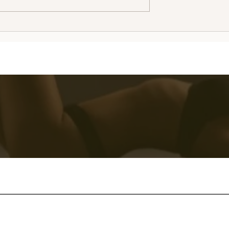
 内幕花絮 之朋友的
myoutcall | 悉尼陪赌是悉
情服务之一